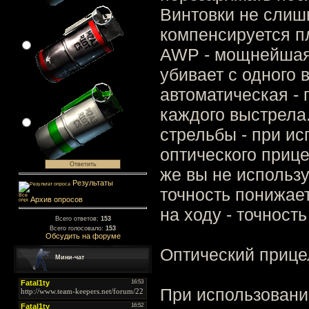
Винтовки не слишк
компенсируется пл
AWP - мощнейшая 
убивает с одного 
автоматическая -
каждого выстрела.
стрельбы - при и
оптического прице
же вы не использу
Результаты
точность понижает
Архив опросов
на ходу - точност
Всего ответов:
153
Всего голосовало:
153
Обсудить на форуме
Оптический приц
Мини-чат
При использовани