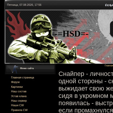
Пятница, 07.08.2026, 17:56
-=HSD=-
Главна
Меню сайта
Снайпер - личност
Главная страница
одной стороны - 
Форум
выжидает свою же
Картинки
Наш состав
сидя в укромном м
Устав клана
Наш сервер
появилась - выстр
Наши CW
если промахнулся.
Правила CW