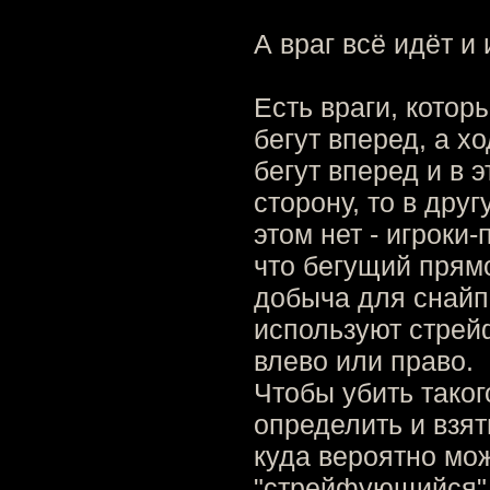
А враг всё идёт и
Есть враги, котор
бегут вперед, а х
бегут вперед и в э
сторону, то в друг
этом нет - игрок
что бегущий прямо
добыча для снайп
используют стрей
влево или право.
Чтобы убить такого
определить и взят
куда вероятно мо
"стрейфующийся" и