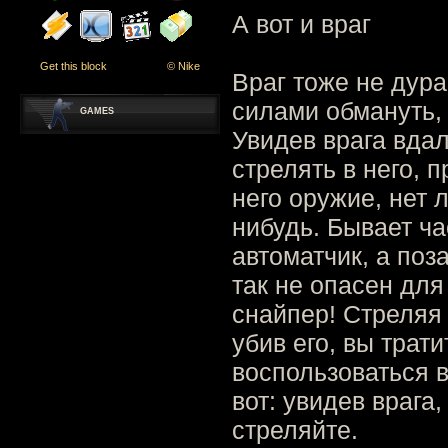
А вот и враг
Get this block
© Nike
Враг тоже не дура
силами обмануть, 
GAMES
Увидев врага вдал
стрелять в него, 
него оружие, нет 
нибудь. Бывает ча
автоматчик, а поз
так не опасен для
снайпер! Стреляя 
убив его, вы трат
воспользоваться 
вот: увидев врага,
стреляйте.