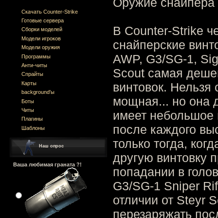
Оружие снайпера
Скачать Counter-Strike
Готовые сервера
В Counter-Strike 
Сборки моделей
Модели игроков
снайперские винтов
Модели оружия
AWP, G3/SG-1, Sig 
Программы
Анти-читы
Scout самая деше
Спрайты
Карты
винтовок. Нельзя 
background'ы
мощная... но она 
Боты
Читы
имеет небольшое 
Плагины
после каждого вы
Шаблоны
только тогда, когд
Наш опрос
другую винтовку п
Ваша любимая граната ?!
попадании в голов
G3/SG-1 Sniper Rifl
отличии от Steyr 
перезаряжать пос