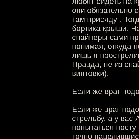
любят сидеть на к
они обязательно с
там присядут. Тог
бортика крыши. На
снайперы сами пр
понимая, откуда по
лишь я прострели
Правда, не из сна
винтовки).
Если-же враг под
Если же враг под
стрельбу, а у вас
попытаться поступ
точно нацелившис