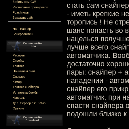
Забить нам CW
стать сам снайпер
Расписание тренировок
- иметь крепкие н
FLash игры
Заказать сайт
торопись ! Не стр
шанс попасть во в
Наш Баннер
Банерообмен
нацелься получше
Counter-strike
лучше всего снай
Info
автоматчика. Вооб
Распрыг
Стрейф
достаточно хорош
Тактика
пары: снайпер + а
Понижаем пинг
Словарь
нападении - автом
Юмор
снайпер его прикр
Тактика снайпера
Установка бомбы
автоматчик, при н
Консоль
Дел. Сервер cs1.6 Win
спасти снайпера о
Оружие
подошли близко к 
Counter-strike
Download